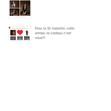
Pour la St Valentin, cette
année, le cadeau c'est
vous!!!
Émilie
Archives
mai 2018
(1)
1 post
février 2018
(2)
2 posts
janvier 2018
(1)
1 post